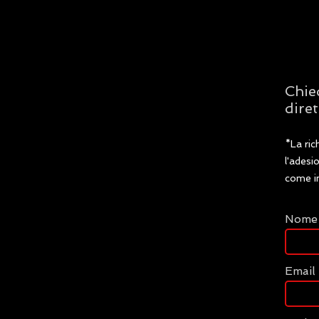
Chie
diret
*La ric
l'adesi
come in
Nome
Email