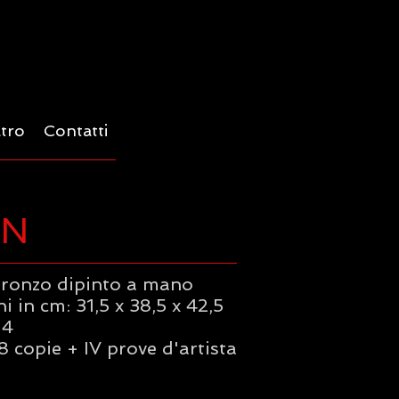
ltro
Contatti
N
bronzo dipinto a mano
 in cm: 31,5 x 38,5 x 42,5
14
8 copie + IV prove d'artista