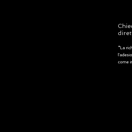
Chie
diret
*La ric
l'adesi
come in