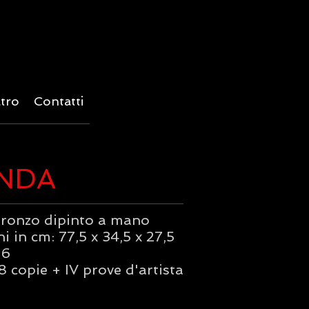
ltro
Contatti
NDA
bronzo dipinto a mano
 in cm: 77,5 x 34,5 x 27,5
16
8 copie + IV prove d'artista