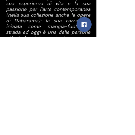
sua esperienza di vita e la sua
passione per l'arte contemporanea
(nella sua collezione anche le opere
di Rabarama): la sua carriera è
iniziata come mangia-fuofo di
strada ed oggi è una delle persone
più ricche del mondo, inventore e
guida del circo più famoso del
mondo.
Laiberté è un estimatore di
Rabarama che viene invitata anche
quest'anno all'importante evento,
come racconta l'Artista: "Da alcuni
anni conosco personalmente Guy
Laliberté, il proprietario del Cirque
du Soleil e fondatore di One Drop:
una persona straordinaria che ha
trasformato il suo sogno di gioventù
in una grande realtà, il miglior circo
del mondo, senza mai dimenticare
le persone in difficoltà. La sua
dedizione alla causa dell'aiutare le
persone che soffrono a causa della