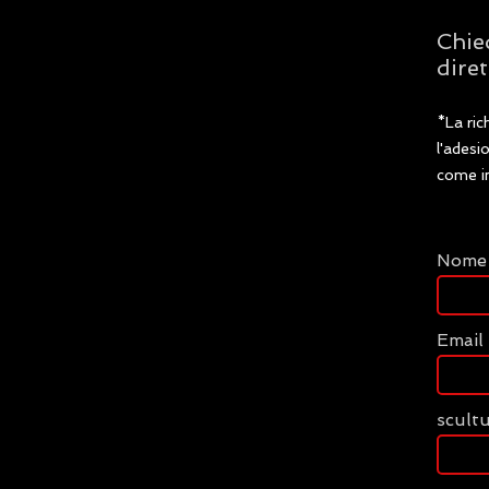
Chie
diret
*La ric
l'adesi
come in
Nome
Email
scult