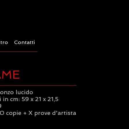
ltro
Contatti
AME
ronzo lucido
in cm: 59 x 21 x 21,5
9
0 copie + X prove d'artista